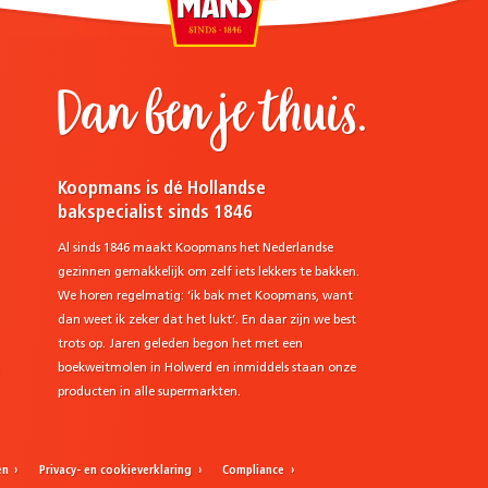
Dan ben je thuis.
Koopmans is dé Hollandse
bakspecialist sinds 1846
Al sinds 1846 maakt Koopmans het Nederlandse
gezinnen gemakkelijk om zelf iets lekkers te bakken.
We horen regelmatig: ‘ik bak met Koopmans, want
dan weet ik zeker dat het lukt’. En daar zijn we best
trots op. Jaren geleden begon het met een
e
boekweitmolen in Holwerd en inmiddels staan onze
producten in alle supermarkten.
en
Privacy- en cookieverklaring
Compliance