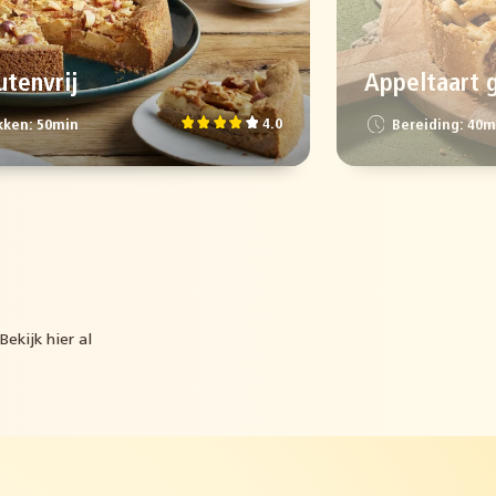
utenvrij
Appeltaart g
4.0
ken: 50min
Bereiding: 40m
ekijk hier al