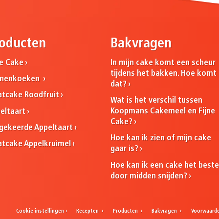
oducten
Bakvragen
ne Cake
In mijn cake komt een scheur
tijdens het bakken. Hoe komt
nnenkoeken
dat?
atcake Roodfruit
Wat is het verschil tussen
Koopmans Cakemeel en Fijne
eltaart
Cake?
ekeerde Appeltaart
Hoe kan ik zien of mijn cake
atcake Appelkruimel
gaar is?
Hoe kan ik een cake het best
door midden snijden?
Cookie instellingen
Recepten
Producten
Bakvragen
Voorwaard