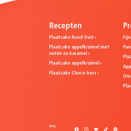
Recepten
Pr
Plaatcake Rood fruit
Fij
Plaatcake appelkruimel met
Pa
noten en karamel
Pla
Plaatcake appelkruimel
App
Plaatcake Choco-kers
Omg
Pla
Volg