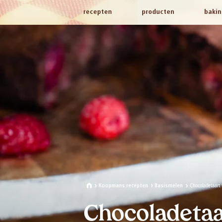
recepten
producten
bakin
Chocoladetaart
Koopmans recepten
Basismelen
Chocoladeta