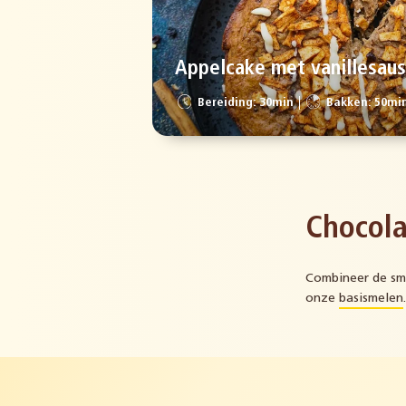
Appelcake met vanillesau
Bereiding: 30min
Bakken: 50mi
Chocola
Combineer de sma
onze
basismelen
.