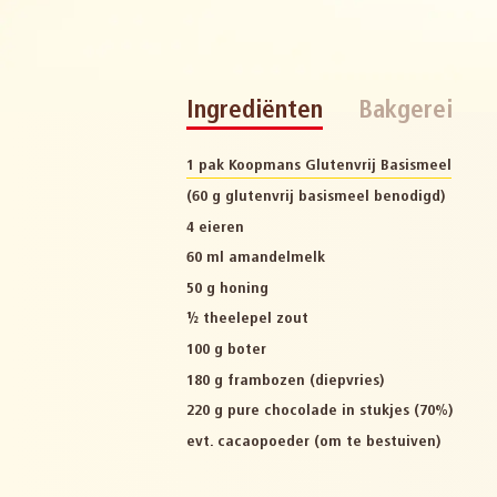
Ingrediënten
Bakgerei
1 pak Koopmans Glutenvrij Basismeel
(60 g glutenvrij basismeel benodigd)
4 eieren
60 ml amandelmelk
50 g honing
½ theelepel zout
100 g boter
180 g frambozen (diepvries)
220 g pure chocolade in stukjes (70%)
evt. cacaopoeder (om te bestuiven)