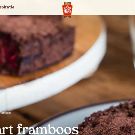
spiratie
 framboos
art framboos