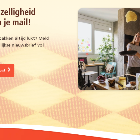
zelligheid
 je mail!
bakken áltijd lukt? Meld
ijkse nieuwsbrief vol
gen!