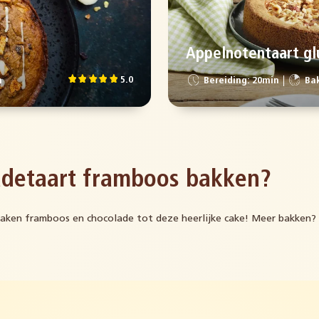
s
Appelnotentaart gl
5.0
n
Bereiding: 20min
Bak
detaart framboos bakken?
ken framboos en chocolade tot deze heerlijke cake! Meer bakken? B