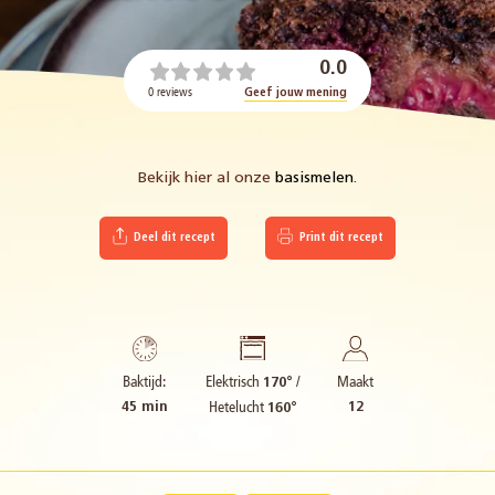
0.0
0 reviews
Geef jouw mening
Bekijk hier al onze
basismelen
.
Deel dit recept
Print dit recept
Elektrisch
/
Baktijd:
Maakt
170°
Hetelucht
45 min
12
160°