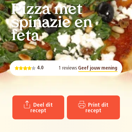
Pizza met
spinazie en
feta
1 reviews
4.0
Geef jouw mening
Deel dit
Print dit
recept
recept