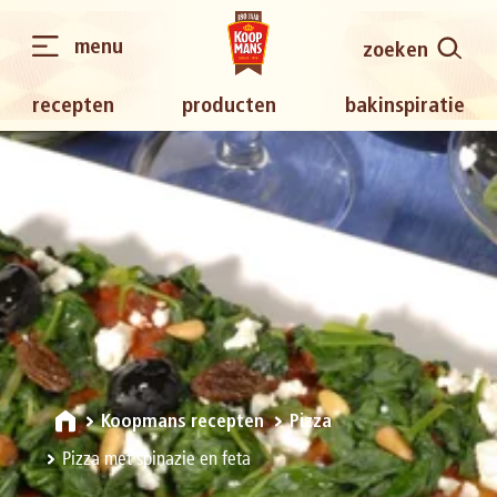
menu
zoeken
recepten
producten
bakinspiratie
Koopmans recepten
Pizza
Pizza met spinazie en feta