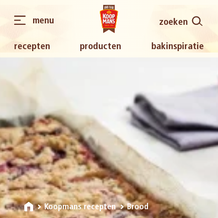
menu
zoeken
recepten
producten
bakinspiratie
Koopmans recepten
Brood