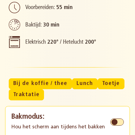
Voorbereiden:
55 min
Baktijd:
30 min
Elektrisch
/
Hetelucht
220°
200°
Bij de koffie / thee
Lunch
Toetje
Traktatie
Bakmodus:
Hou het scherm aan tijdens het bakken