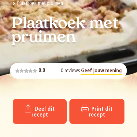
Plaatkoek met pruimen
Plaatkoek met
pruimen
0 reviews
0.0
Geef jouw mening
Deel dit
Print dit
recept
recept