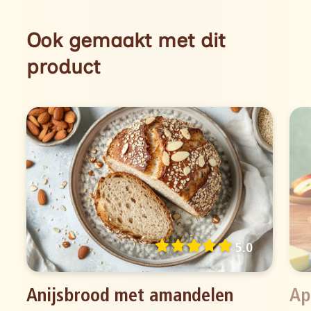
Ook gemaakt met dit
product
5.0
Anijsbrood met amandelen
Ap