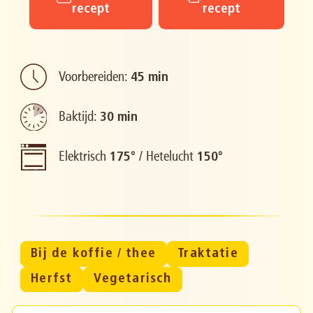
recept
recept
Voorbereiden:
45 min
Baktijd:
30 min
Elektrisch
/
Hetelucht
175°
150°
Bij de koffie / thee
Traktatie
Herfst
Vegetarisch