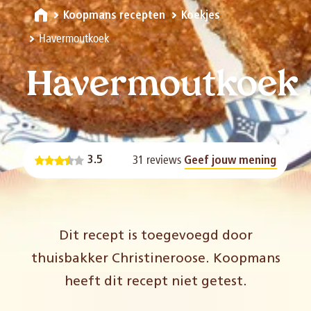
Koopmans recepten
Koekjes
Havermoutkoek
Havermoutkoek
31 reviews
3.5
Geef jouw mening
Dit recept is toegevoegd door
thuisbakker Christineroose. Koopmans
heeft dit recept niet getest.