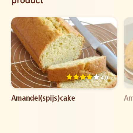
product
4.0
Amandel(spijs)cake
Am