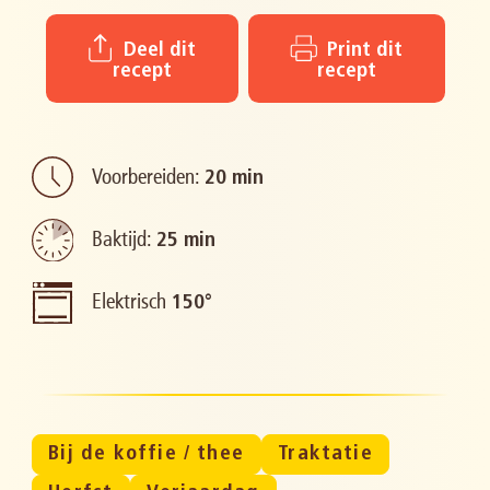
Deel dit
Print dit
recept
recept
Voorbereiden:
20 min
Baktijd:
25 min
Elektrisch
150°
Bij de koffie / thee
Traktatie