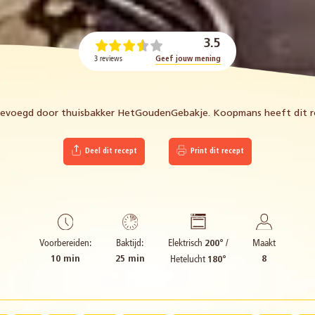
3.5
3 reviews
Geef jouw mening
egevoegd door thuisbakker HetGoudenGebakje. Koopmans heeft dit re
Deel dit recept
Print dit recept
Elektrisch
/
Voorbereiden:
Baktijd:
Maakt
200°
Hetelucht
10 min
25 min
8
180°