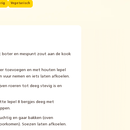
rig
Vegetarisch
t boter en mespunt zout aan de kook
eer toevoegen en met houten lepel
n vuur nemen en iets laten afkoelen.
jven roeren tot deeg stevig is en
tte lepel 8 bergjes deeg met
eppen.
luchtig en gaar bakken (oven
voorkomen). Soezen laten afkoelen.