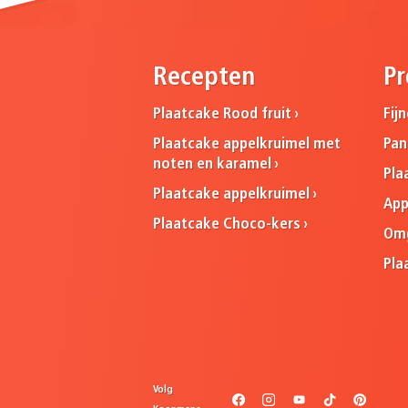
Recepten
Pr
Plaatcake Rood fruit
Fij
Plaatcake appelkruimel met
Pa
noten en karamel
Pla
Plaatcake appelkruimel
App
Plaatcake Choco-kers
Omg
Pla
Volg