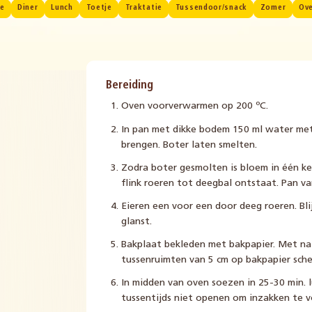
ee
Diner
Lunch
Toetje
Traktatie
Tussendoor/snack
Zomer
Ove
Bereiding
Oven voorverwarmen op 200 ºC.
In pan met dikke bodem 150 ml water me
brengen. Boter laten smelten.
Zodra boter gesmolten is bloem in één k
flink roeren tot deegbal ontstaat. Pan va
Eieren een voor een door deeg roeren. Bli
glanst.
Bakplaat bekleden met bakpapier. Met na
tussenruimten van 5 cm op bakpapier sch
In midden van oven soezen in 25-30 min. 
tussentijds niet openen om inzakken te 