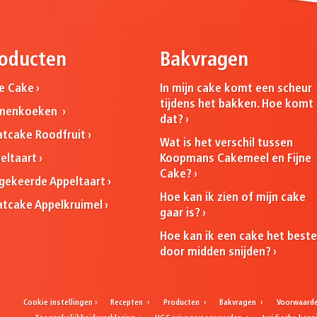
oducten
Bakvragen
ne Cake
In mijn cake komt een scheur
tijdens het bakken. Hoe komt
nnenkoeken
dat?
atcake Roodfruit
Wat is het verschil tussen
Koopmans Cakemeel en Fijne
eltaart
Cake?
ekeerde Appeltaart
Hoe kan ik zien of mijn cake
atcake Appelkruimel
gaar is?
Hoe kan ik een cake het best
door midden snijden?
Cookie instellingen
Recepten
Producten
Bakvragen
Voorwaard