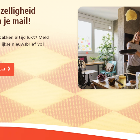
zelligheid
 je mail!
bakken áltijd lukt? Meld
ijkse nieuwsbrief vol
gen!