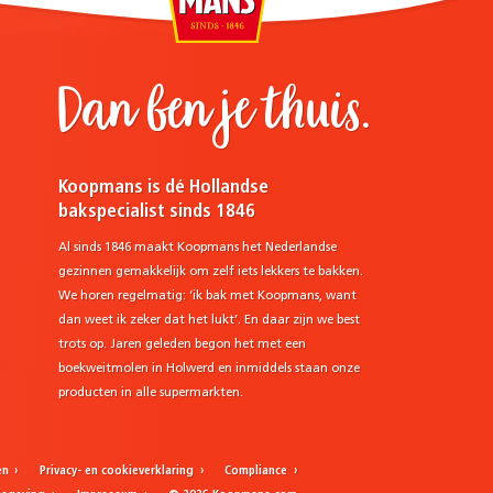
Dan ben je thuis.
Koopmans is dé Hollandse
bakspecialist sinds 1846
Al sinds 1846 maakt Koopmans het Nederlandse
gezinnen gemakkelijk om zelf iets lekkers te bakken.
We horen regelmatig: ‘ik bak met Koopmans, want
dan weet ik zeker dat het lukt’. En daar zijn we best
trots op. Jaren geleden begon het met een
e
boekweitmolen in Holwerd en inmiddels staan onze
producten in alle supermarkten.
en
Privacy- en cookieverklaring
Compliance