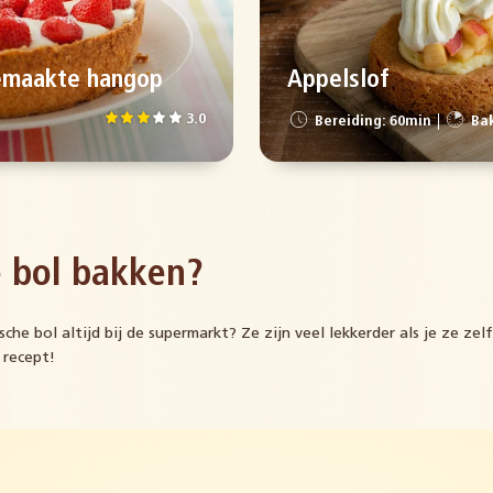
emaakte hangop
Appelslof
3.0
Bereiding: 60min
Bak
 bol bakken?
sche bol altijd bij de supermarkt? Ze zijn veel lekkerder als je ze ze
 recept!