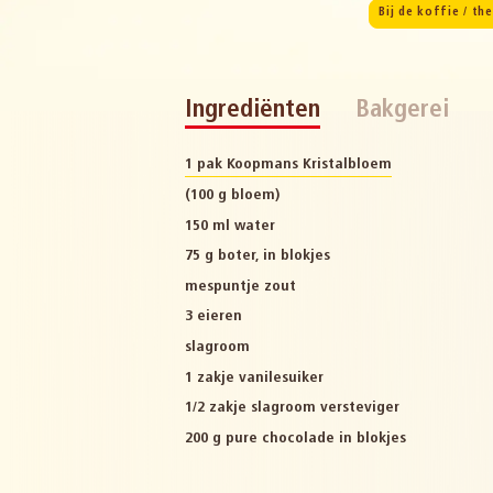
Bij de koffie / th
Ingrediënten
Bakgerei
1 pak Koopmans Kristalbloem
(100 g bloem)
150 ml water
75 g boter, in blokjes
mespuntje zout
3 eieren
slagroom
1 zakje vanilesuiker
1/2 zakje slagroom versteviger
200 g pure chocolade in blokjes