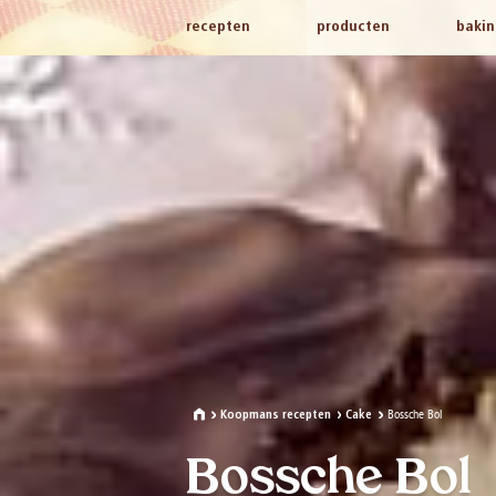
recepten
producten
bakin
Bossche Bol
Koopmans recepten
Cake
Bossche Bol