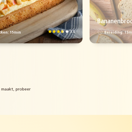
Bananenbro
3.5
ken: 15min
Bereiding: 15m
lf maakt, probeer