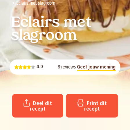
Eclairs met slagroom
Eclairs met
slagroom
8 reviews
4.0
Geef jouw mening
Deel dit
Print dit
recept
recept