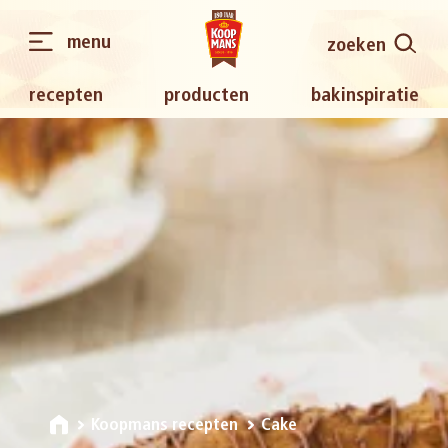
menu
zoeken
recepten
producten
bakinspiratie
Koopmans recepten
Cake