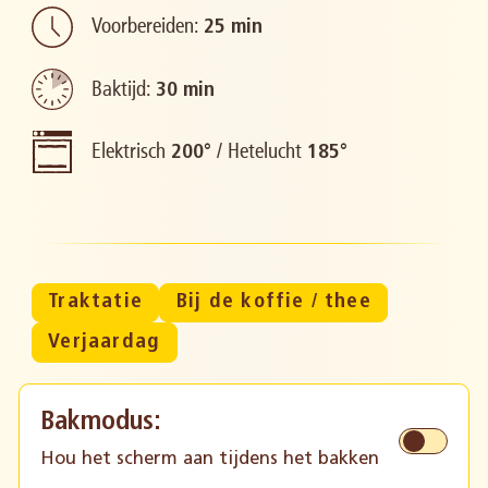
Voorbereiden:
25 min
Baktijd:
30 min
Elektrisch
/
Hetelucht
200°
185°
Traktatie
Bij de koffie / thee
Verjaardag
Bakmodus:
Hou het scherm aan tijdens het bakken