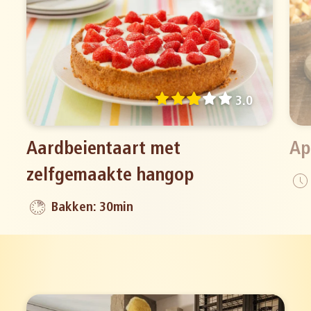
3.0
Aardbeientaart met
Ap
zelfgemaakte hangop
Bakken: 30min