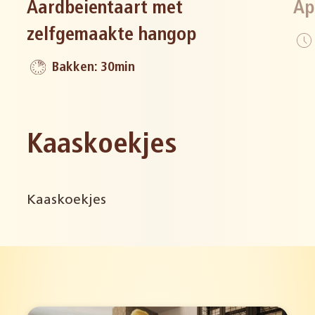
Aardbeientaart met
Ap
zelfgemaakte hangop
Bakken: 30min
Kaaskoekjes
Kaaskoekjes