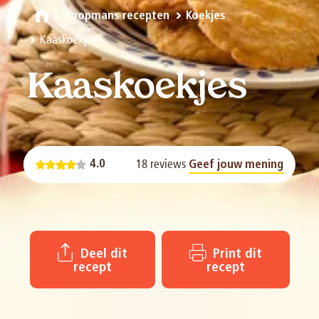
Koopmans recepten
Koekjes
Kaaskoekjes
Kaaskoekjes
18 reviews
4.0
Geef jouw mening
Deel dit
Print dit
recept
recept