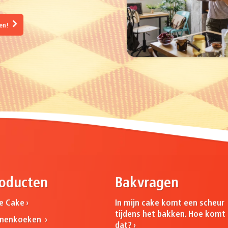
gen!
oducten
Bakvragen
ne Cake
In mijn cake komt een scheur
tijdens het bakken. Hoe komt
nnenkoeken
dat?