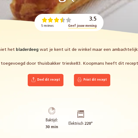
3.5
5 reviews
Geef jouw mening
niet het
bladerdeeg
wat je kent uit de winkel maar een ambachtelijk
s toegevoegd door thuisbakker trieske83. Koopmans heeft dit recept
Deel dit recept
Print dit recept
Baktijd:
Elektrisch
220°
30 min