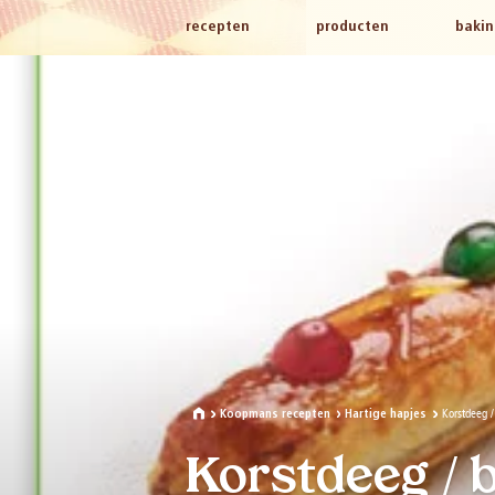
recepten
producten
bakin
Korstdeeg /
Koopmans recepten
Hartige hapjes
Korstdeeg / 