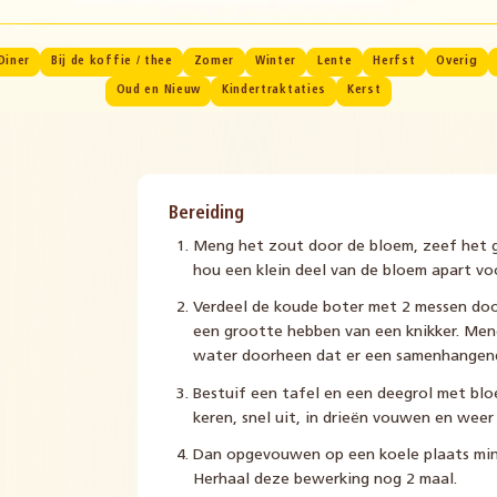
Diner
Bij de koffie / thee
Zomer
Winter
Lente
Herfst
Overig
Oud en Nieuw
Kindertraktaties
Kerst
Bereiding
Meng het zout door de bloem, zeef het 
hou een klein deel van de bloem apart vo
Verdeel de koude boter met 2 messen doo
een grootte hebben van een knikker. Men
water doorheen dat er een samenhangend
Bestuif een tafel en een deegrol met blo
keren, snel uit, in drieën vouwen en weer
Dan opgevouwen op een koele plaats mins
Herhaal deze bewerking nog 2 maal.