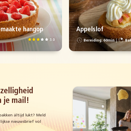
emaakte hangop
Appelslof
3.0
Bereiding: 60min
Bak
zelligheid
 je mail!
bakken áltijd lukt? Meld
ijkse nieuwsbrief vol