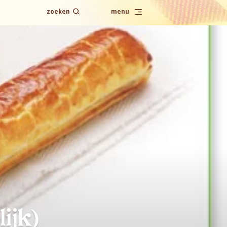
zoeken
menu
ijk)