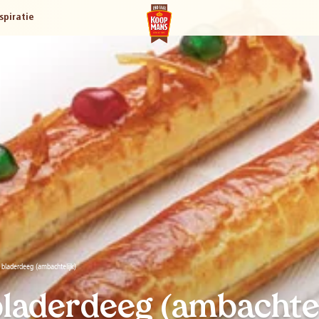
spiratie
 bladerdeeg (ambachtelijk)
bladerdeeg (ambachtel