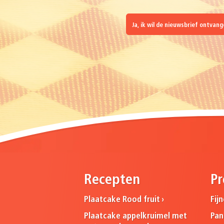
Ja, ik wil de nieuwsbrief ontvan
Recepten
Pr
Plaatcake Rood fruit
Fij
Plaatcake appelkruimel met
Pa