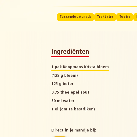
Tussendoor/snack
Traktatie
Toetje
Ingrediënten
1 pak Koopmans Kristalbloem
(125 g bloem)
125 g boter
0,75 theelepel zout
50 ml water
1 ei (om te bestrijken)
Direct in je mandje bij: