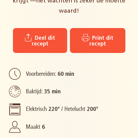
krijgt —het wachten is zeker de moeite
waard!
Deel dit
Print dit
recept
recept
Voorbereiden:
60 min
Baktijd:
35 min
Elektrisch
/
Hetelucht
220°
200°
Maakt
6