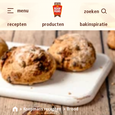
menu
zoeken
recepten
producten
bakinspiratie
Koopmans recepten
Brood