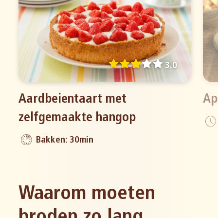
3.0
Aardbeientaart met
Ap
zelfgemaakte hangop
Bakken: 30min
Waarom moeten
broden zo lang