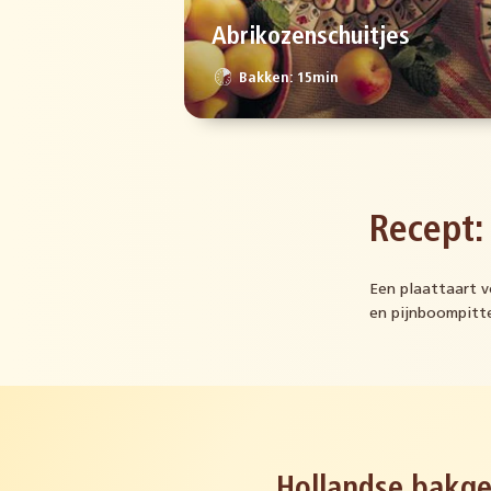
Abrikozenschuitjes
Bakken: 15min
Recept:
Een plaattaart v
en pijnboompitt
Hollandse bakge