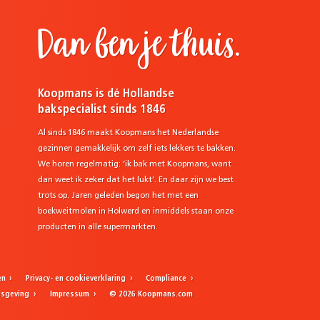
Dan ben je thuis.
Koopmans is dé Hollandse
bakspecialist sinds 1846
Al sinds 1846 maakt Koopmans het Nederlandse
gezinnen gemakkelijk om zelf iets lekkers te bakken.
We horen regelmatig: ‘ik bak met Koopmans, want
dan weet ik zeker dat het lukt’. En daar zijn we best
trots op. Jaren geleden begon het met een
e
boekweitmolen in Holwerd en inmiddels staan onze
producten in alle supermarkten.
en
Privacy- en cookieverklaring
Compliance
nisgeving
Impressum
© 2026 Koopmans.com