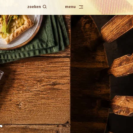
zoeken
menu
r