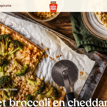
spiratie
roccoli en cheddar
et broccoli en chedda