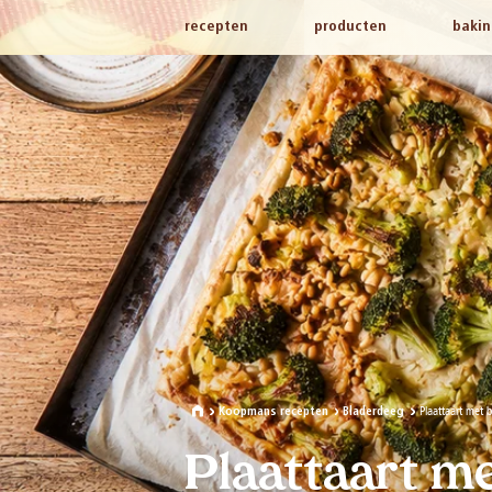
recepten
producten
bakin
Plaattaart met b
Koopmans recepten
Bladerdeeg
Plaattaart m