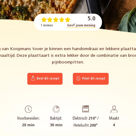
5.0
1 reviews
Geef jouw mening
 van Koopmans tover je binnen een handomdraai en lekkere plaattaa
aaltijd. Deze plaattaart is extra lekker door de combinatie van broc
pijnboompitten.
Deel dit recept
Print dit recept
Elektrisch
/
Voorbereiden:
Baktijd:
Maakt
210°
Hetelucht
20 min
30 min
4
200°