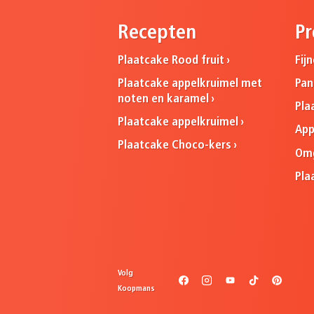
Recepten
Pr
Plaatcake Rood fruit
Fij
Plaatcake appelkruimel met
Pa
noten en karamel
Pla
Plaatcake appelkruimel
App
Plaatcake Choco-kers
Omg
Pla
Volg
Koopmans