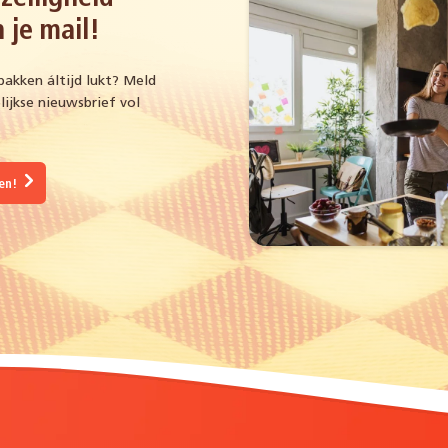
 je mail!
bakken áltijd lukt? Meld
ijkse nieuwsbrief vol
gen!