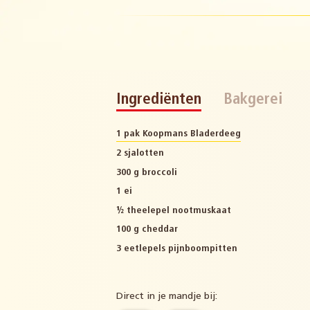
Ingrediënten
Bakgerei
1 pak Koopmans Bladerdeeg
2 sjalotten
300 g broccoli
1 ei
½ theelepel nootmuskaat
100 g cheddar
3 eetlepels pijnboompitten
Direct in je mandje bij: