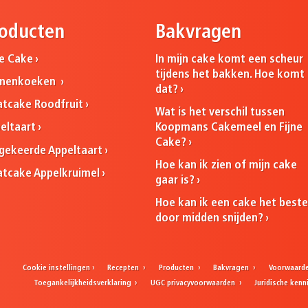
oducten
Bakvragen
ne Cake
In mijn cake komt een scheur
tijdens het bakken. Hoe komt
nnenkoeken
dat?
atcake Roodfruit
Wat is het verschil tussen
Koopmans Cakemeel en Fijne
eltaart
Cake?
ekeerde Appeltaart
Hoe kan ik zien of mijn cake
atcake Appelkruimel
gaar is?
Hoe kan ik een cake het best
door midden snijden?
Cookie instellingen
Recepten
Producten
Bakvragen
Voorwaard
Toegankelijkheidsverklaring
UGC privacyvoorwaarden
Juridische ken