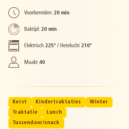
Voorbereiden:
20 min
Baktijd:
20 min
Elektrisch
/
Hetelucht
225°
210°
Maakt
40
Kerst
Kindertraktaties
Winter
Traktatie
Lunch
Tussendoor/snack