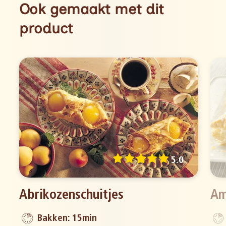
Ook gemaakt met dit
product
5.0
Abrikozenschuitjes
Am
Bakken: 15min