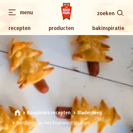
menu
zoeken
recepten
producten
bakinspiratie
Koopmans recepten
Bladerdeeg
Kerstboompje met knakworst als stam